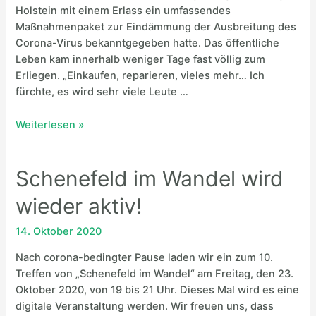
Holstein mit einem Erlass ein umfassendes
Maßnahmenpaket zur Eindämmung der Ausbreitung des
Corona-Virus bekanntgegeben hatte. Das öffentliche
Leben kam innerhalb weniger Tage fast völlig zum
Erliegen. „Einkaufen, reparieren, vieles mehr… Ich
fürchte, es wird sehr viele Leute …
Was
Weiterlesen »
hat
die
Schenefeld im Wandel wird
Corona-
Krise
wieder aktiv!
mit
Transition
14. Oktober 2020
zu
tun?
Nach corona-bedingter Pause laden wir ein zum 10.
Treffen von „Schenefeld im Wandel“ am Freitag, den 23.
Oktober 2020, von 19 bis 21 Uhr. Dieses Mal wird es eine
digitale Veranstaltung werden. Wir freuen uns, dass