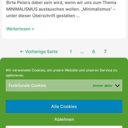
Birte Peters dabei sein wird, wenn wir uns zum Thema
MINIMALISMUS austauschen wollen. „Minimalismus“ –
unter dieser Überschrift gestalten …
Schenefeld
Weiterlesen »
im
Wandel
wird
Seitennummerierung
←
Vorherige Seite
1
…
6
7
wieder
der
aktiv!
Beiträge
Wir verwenden Cookies, um unsere Website und unseren Service zu
optimieren.
Datenschutz
Funktionale Cookies
Immer aktiv
Impressum
Cookie-Richtlinie (EU)
Alle Cookies
Ablehnen
Copyright © 2026 Schenefeld im Wandel | Powered by
Astra