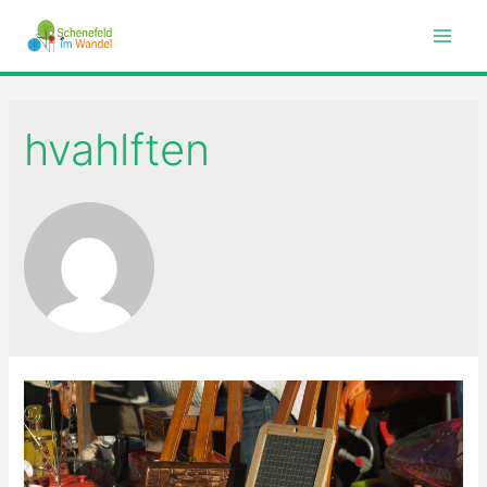
Main
Men
hvahlften