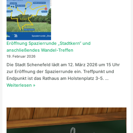
ä
5
e
c
.
l
h
2
-
e
0
T
l
2
r
n
6
e
u
Eröffnung Spazierrunde „Stadtkern“ und
–
f
n
anschließendes Wandel-Treffen
T
f
d
19. Februar 2026
h
e
G
Die Stadt Schenefeld lädt am 12. März 2026 um 15 Uhr
e
n
u
zur Eröffnung der Spazierrunde ein. Treffpunkt und
m
a
t
Endpunkt ist das Rathaus am Holstenplatz 3-5. …
a
m
e
E
Weiterlesen »
„
1
n
r
Z
2
T
ö
e
.
a
f
i
0
g
f
t
4
“
n
“
.
u
2
n