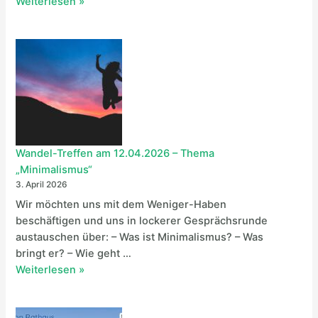
W
Weiterlesen »
m
a
1
n
2
d
.
e
0
l
6
-
.
T
2
r
0
e
Wandel-Treffen am 12.04.2026 – Thema
2
f
„Minimalismus“
6
f
3. April 2026
–
e
Wir möchten uns mit dem Weniger-Haben
T
n
beschäftigen und uns in lockerer Gesprächsrunde
h
a
austauschen über: – Was ist Minimalismus? – Was
e
m
bringt er? – Wie geht …
m
1
W
Weiterlesen »
a
2
a
„
.
n
L
0
d