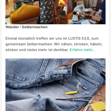
e
s
W
a
Wandel –
Selbermachen
n
d
Einmal monatlich treffen wir uns im LUSTiS 53,6, zum
e
gemeinsam Selbermachen: Wir nähen, stricken, häkeln,
l
sticken und vieles mehr ist denkbar.
Erfahre mehr…
-
T
r
e
f
f
e
n