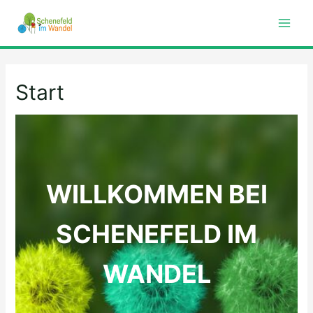
Main
Men
Start
WILLKOMMEN BEI
SCHENEFELD IM
WANDEL