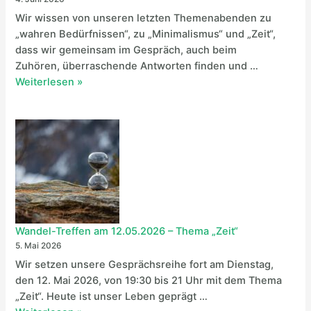
Wir wissen von unseren letzten Themenabenden zu
„wahren Bedürfnissen“, zu „Minimalismus“ und „Zeit“,
dass wir gemeinsam im Gespräch, auch beim
Zuhören, überraschende Antworten finden und …
W
Weiterlesen »
a
n
d
e
l
-
T
r
e
Wandel-Treffen am 12.05.2026 – Thema „Zeit“
f
5. Mai 2026
f
Wir setzen unsere Gesprächsreihe fort am Dienstag,
e
den 12. Mai 2026, von 19:30 bis 21 Uhr mit dem Thema
n
„Zeit“. Heute ist unser Leben geprägt …
a